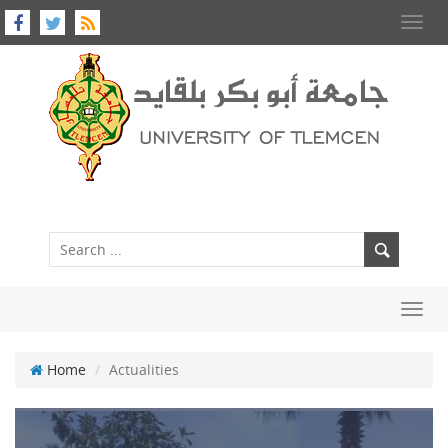
Toggl
navig
Toggl
navig
Home
Actualities