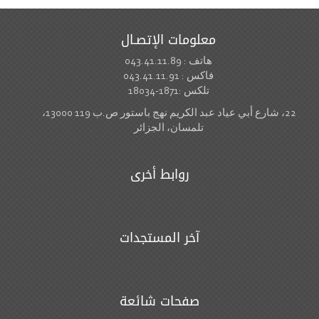
معلومات الإتصـال
هاتف : 043.41.11.89
فاكس : 043.41.11.91
تلكس :1871-18034
22، شارع أبي عياد عبد الكريم نهج باستور ص.ب 119 13000،
تلمسان، الجزائر
روابط أخرى
آخر المستجدات
صفحات شائعة