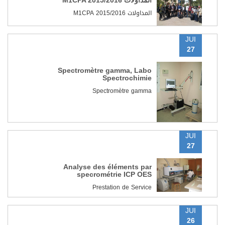
المداولات M1CPA 2015/2016
المداولات M1CPA 2015/2016
JUI
27
Spectromètre gamma, Labo
Spectrochimie
Spectromètre gamma
JUI
27
Analyse des éléments par
specrométrie ICP OES
Prestation de Service
JUI
26