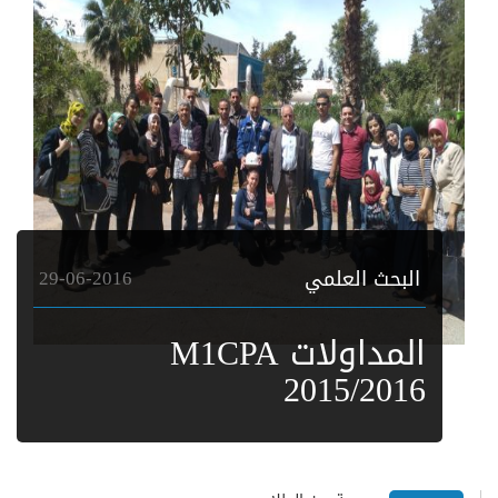
البحث العلمي
29-06-2016
المداولات M1CPA
2015/2016