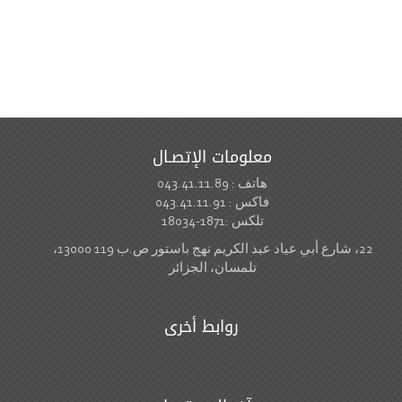
معلومات الإتصـال
هاتف : 043.41.11.89
فاكس : 043.41.11.91
تلكس :1871-18034
22، شارع أبي عياد عبد الكريم نهج باستور ص.ب 119 13000،
تلمسان، الجزائر
روابط أخرى